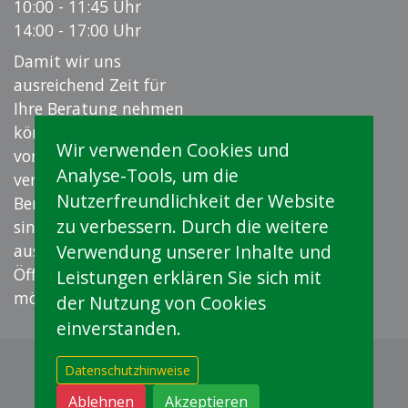
10:00 - 11:45 Uhr
14:00 - 17:00 Uhr
Damit wir uns
ausreichend Zeit für
Ihre Beratung nehmen
können, empfehlen wir
Wir verwenden Cookies und
vorab einen Termin zu
Analyse-Tools, um die
vereinbaren.
Nutzerfreundlichkeit der Website
Beratungsgespräche
zu verbessern. Durch die weitere
sind auf Wunsch auch
ausserhalb der
Verwendung unserer Inhalte und
Öffnungszeiten
Leistungen erklären Sie sich mit
möglich.
der Nutzung von Cookies
einverstanden.
moveme ag
Bruneggerstrasse 45
Datenschutzhinweise
5103 Möriken
+41 62 887 00 40
Ablehnen
Akzeptieren