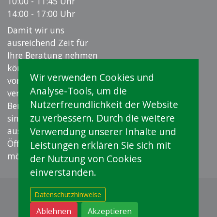
10:00 - 11:45 Uhr
14:00 - 17:00 Uhr
Damit wir uns
ausreichend Zeit für
Ihre Beratung nehmen
können, empfehlen wir
Wir verwenden Cookies und
vorab einen Termin zu
Analyse-Tools, um die
vereinbaren.
Nutzerfreundlichkeit der Website
Beratungsgespräche
zu verbessern. Durch die weitere
sind auf Wunsch auch
ausserhalb der
Verwendung unserer Inhalte und
Öffnungszeiten
Leistungen erklären Sie sich mit
möglich.
der Nutzung von Cookies
einverstanden.
moveme ag
Bruneggerstrasse 45
Datenschutzhinweise
5103 Möriken
+41 62 887 00 40
Ablehnen
Akzeptieren