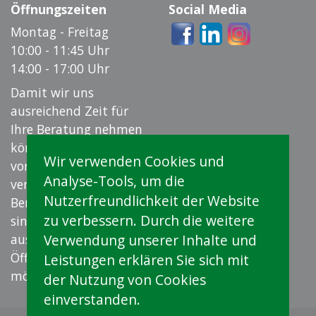
Öffnungszeiten
Social Media
Montag - Freitag
10:00 - 11:45 Uhr
14:00 - 17:00 Uhr
Damit wir uns
ausreichend Zeit für
Ihre Beratung nehmen
können, empfehlen wir
Wir verwenden Cookies und
vorab einen Termin zu
Analyse-Tools, um die
vereinbaren.
Nutzerfreundlichkeit der Website
Beratungsgespräche
zu verbessern. Durch die weitere
sind auf Wunsch auch
ausserhalb der
Verwendung unserer Inhalte und
Öffnungszeiten
Leistungen erklären Sie sich mit
möglich.
der Nutzung von Cookies
einverstanden.