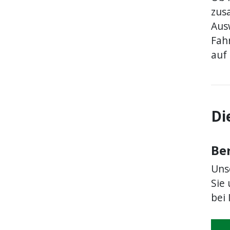
zus
Aus
Fahr
auf 
Di
Be
Unse
Sie 
bei