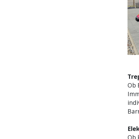
Tre
Ob 
Immo
indi
Barr
Ele
Ob 