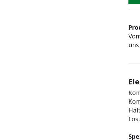
Pro
Vom
uns 
Ele
Kom
Kom
Halt
Lös
Spe