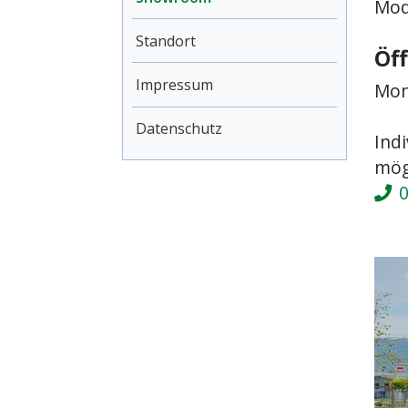
Mode
Standort
Öf
Impressum
Mont
Datenschutz
Ind
mög
0