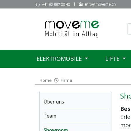
info@moveme.ch
+41 62 887 00 40
ELEKTROMOBILE
LIFTE
Home
Firma
Sh
Über uns
Bes
Team
Erl
mod
Showroom